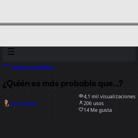
Discover
Por equipo
Por tamaño
Todas las plantillas
¿Quién es más probable que...?
4,1 mil
visualizaciones
206
usos
Paul Snedden
14
Me gusta
Usar la plantilla