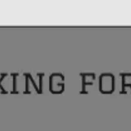
Miroverse
Plantillas
Para ti
Impulsadas por IA
Por caso de uso