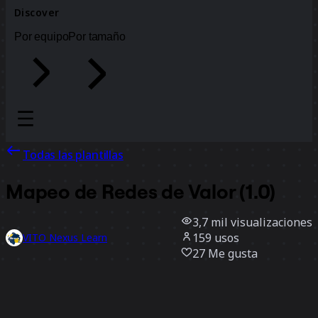
Discover
Por equipo
Por tamaño
Todas las plantillas
Mapeo de Redes de Valor (1.0)
3,7 mil
visualizaciones
159
usos
VITO Nexus Learn
27
Me gusta
Usar la plantilla