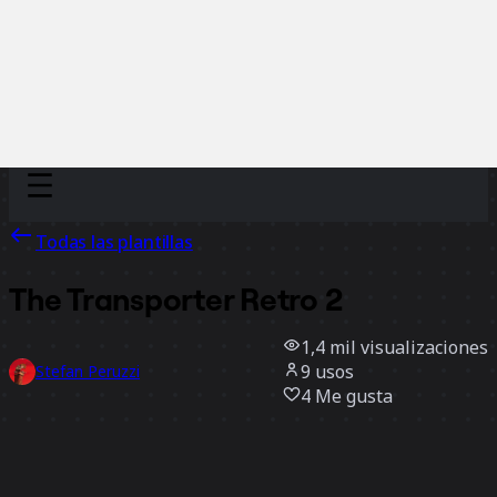
Discover
Por equipo
Por tamaño
Todas las plantillas
The Transporter Retro 2
1,4 mil
visualizaciones
9
usos
Stefan Peruzzi
4
Me gusta
Usar la plantilla