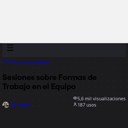
Discover
Por equipo
Por tamaño
Todas las plantillas
Sesiones sobre Formas de
Trabajo en el Equipo
5,6 mil
visualizaciones
187
usos
Chris Riddell
28
Me gusta
Usar la plantilla