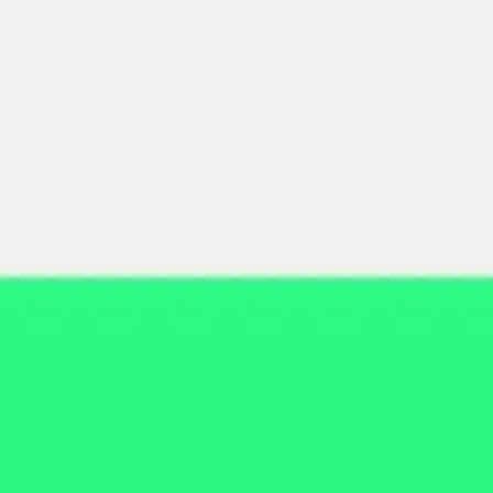
Miroverse
Plantillas
Para ti
Impulsadas por IA
Por caso de uso