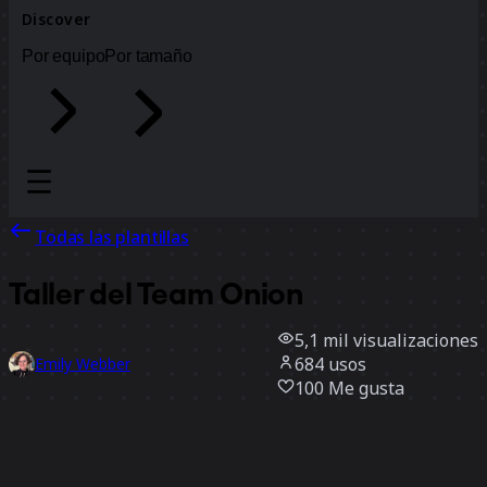
Discover
Por equipo
Por tamaño
Todas las plantillas
Taller del Team Onion
5,1 mil
visualizaciones
684
usos
Emily Webber
100
Me gusta
Usar la plantilla