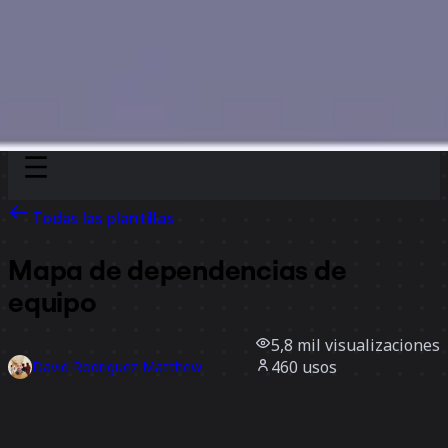
Discover
Por equipo
Por tamaño
Todas las plantillas
Mapa de dependencias de
equipo
5,8 mil
visualizaciones
460
usos
David Rodriguez Matthew
76
Me gusta
Usar la plantilla