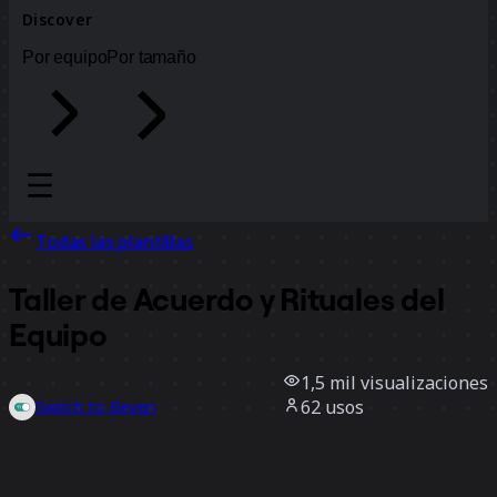
Discover
Por equipo
Por tamaño
Todas las plantillas
Taller de Acuerdo y Rituales del
Equipo
1,5 mil
visualizaciones
62
usos
Switch to Eleven
15
Me gusta
Usar la plantilla