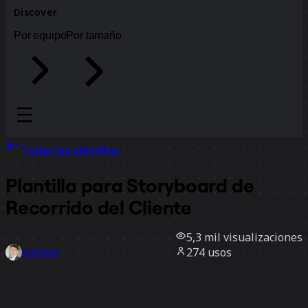
Discover
Por equipo
Por tamaño
Todas las plantillas
Plantilla para Storyboard de
Recorrido del Cliente
5,3 mil
visualizaciones
274
usos
Anthony
36
Me gusta
Usar la plantilla