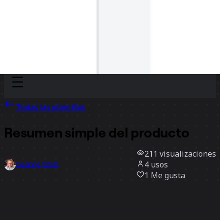
Discover
Por equipo
Por tamaño
Todas las plantillas
Resumen simple del producto
211
visualizaciones
4
usos
Deanne Watt
1
Me gusta
Usar la plantilla