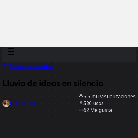
Discover
Por equipo
Por tamaño
Todas las plantillas
Lluvia de ideas en silencio
5,5 mil
visualizaciones
530
usos
Julia Angilova
62
Me gusta
Usar la plantilla