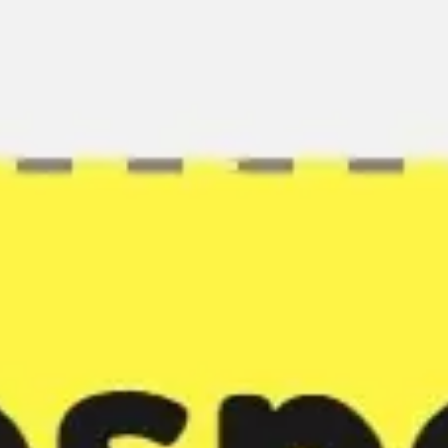
Miroverse
Plantillas
Para ti
Impulsadas por IA
Por caso de uso