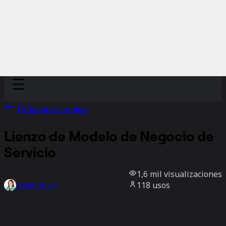
Discover
Por equipo
Por tamaño
Todas las plantillas
Lienzo de Modelo de Negocio de
Servicio
1,6 mil
visualizaciones
118
usos
Katrin Voges
3
Me gusta
Usar la plantilla