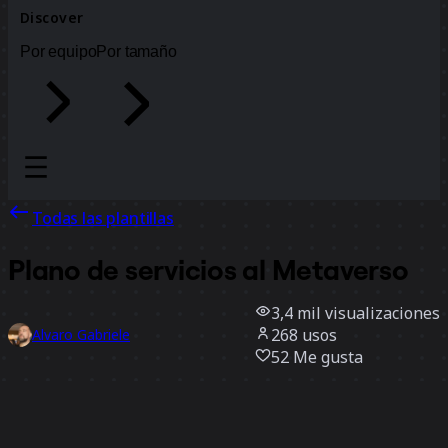
Discover
Por equipo
Por tamaño
Todas las plantillas
Plano de servicios al Metaverso
3,4 mil
visualizaciones
268
usos
Alvaro Gabriele
52
Me gusta
Usar la plantilla