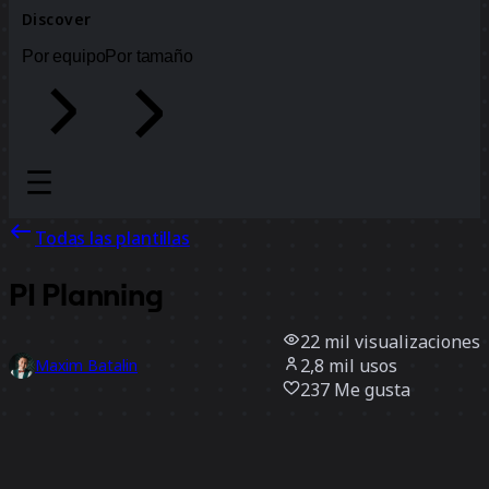
Discover
Por equipo
Por tamaño
Todas las plantillas
PI Planning
22 mil
visualizaciones
2,8 mil
usos
Maxim Batalin
237
Me gusta
Usar la plantilla