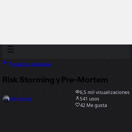
Discover
Por equipo
Por tamaño
Todas las plantillas
Risk Storming y Pre-Mortem
6,5 mil
visualizaciones
541
usos
Nils Hyoma
42
Me gusta
Usar la plantilla