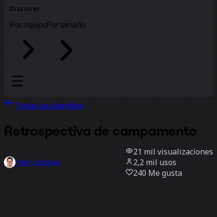
Discover
Por equipo
Por tamaño
Todas las plantillas
Retrospectiva de campamento
21 mil
visualizaciones
2,2 mil
usos
Tyler Latshaw
240
Me gusta
Usar la plantilla