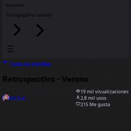
Discover
Por equipo
Por tamaño
Todas las plantillas
Retrospectiva - Verano
19 mil
visualizaciones
2,8 mil
usos
Nhi Tran
215
Me gusta
Usar la plantilla