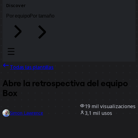
Discover
Por equipo
Por tamaño
Todas las plantillas
Abre la retrospectiva del equipo
Box
19 mil
visualizaciones
3,1 mil
usos
Simon Lawrence
264
Me gusta
Usar la plantilla