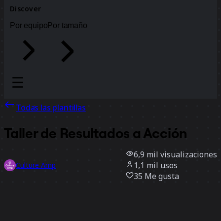
Discover
Por equipo
Por tamaño
Todas las plantillas
Taller de Resultados a Acción
6,9 mil
visualizaciones
1,1 mil
usos
Culture Amp
35
Me gusta
Usar la plantilla