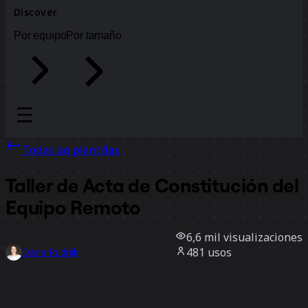
Discover
Por equipo
Por tamaño
Todas las plantillas
Taller de Acta de Constitución del
Equipo Remoto
6,6 mil
visualizaciones
481
usos
Daria Rudnik
121
Me gusta
Usar la plantilla