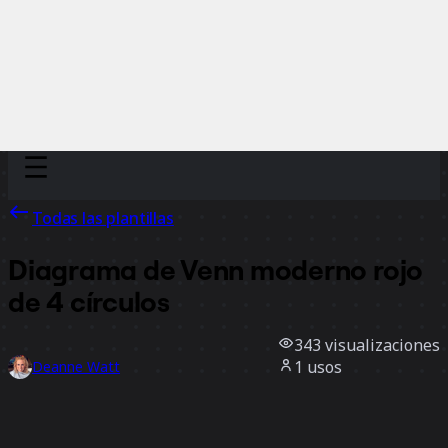
Discover
Por equipo
Por tamaño
Todas las plantillas
Diagrama de Venn moderno rojo
de 4 círculos
343
visualizaciones
1
usos
Deanne Watt
0
Me gusta
Usar la plantilla