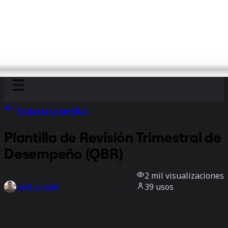
Discover
Por equipo
Por tamaño
Todas las plantillas
Plantilla de Revisión Trimestral de
Desempeño (QBR)
2 mil
visualizaciones
39
usos
zsolt berend
2
Me gusta
Usar la plantilla