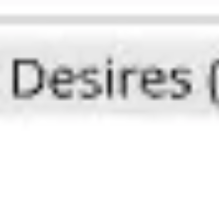
Miroverse
Plantillas
Para ti
Impulsadas por IA
Por caso de uso