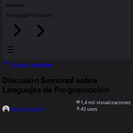
Discover
Por equipo
Por tamaño
Todas las plantillas
Discusión Semanal sobre
Lenguajes de Programación
1,4 mil
visualizaciones
43
usos
Ronanda Saputra
16
Me gusta
Usar la plantilla