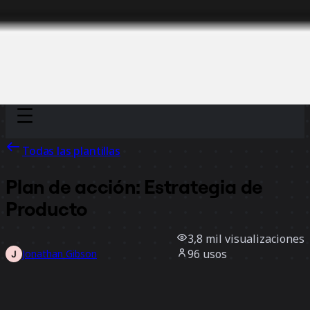
Discover
Por equipo
Por tamaño
Todas las plantillas
Plan de acción: Estrategia de
Producto
3,8 mil
visualizaciones
96
usos
Jonathan Gibson
26
Me gusta
Usar la plantilla