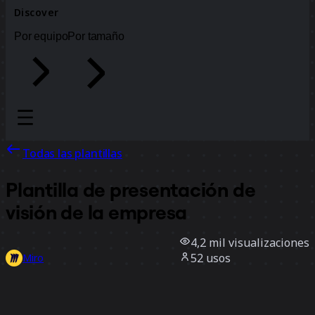
Discover
Por equipo
Por tamaño
Todas las plantillas
Plantilla de presentación de
visión de la empresa
4,2 mil
visualizaciones
52
usos
Miro
1
Me gusta
Usar la plantilla