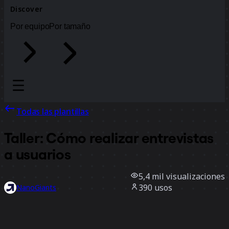
Discover
Por equipo
Por tamaño
Todas las plantillas
Taller: Cómo realizar entrevistas
a usuarios
5,4 mil
visualizaciones
390
usos
NanoGiants
81
Me gusta
Usar la plantilla