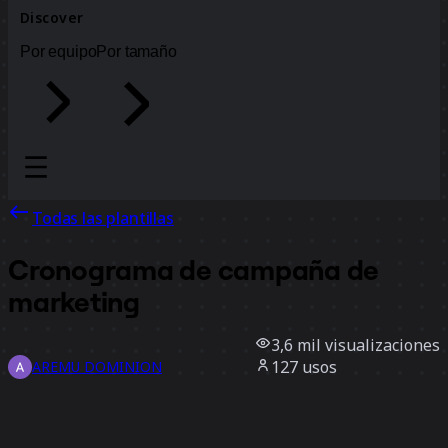
Discover
Por equipo
Por tamaño
Todas las plantillas
Cronograma de campaña de
marketing
3,6 mil
visualizaciones
127
usos
AREMU DOMINION
32
Me gusta
Usar la plantilla