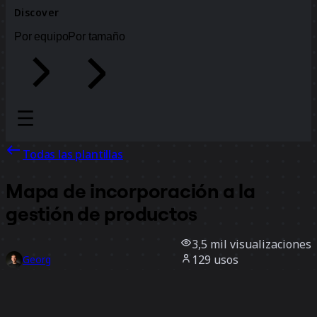
Discover
Por equipo
Por tamaño
Todas las plantillas
Mapa de incorporación a la
gestión de productos
3,5 mil
visualizaciones
129
usos
Georg
33
Me gusta
Usar la plantilla