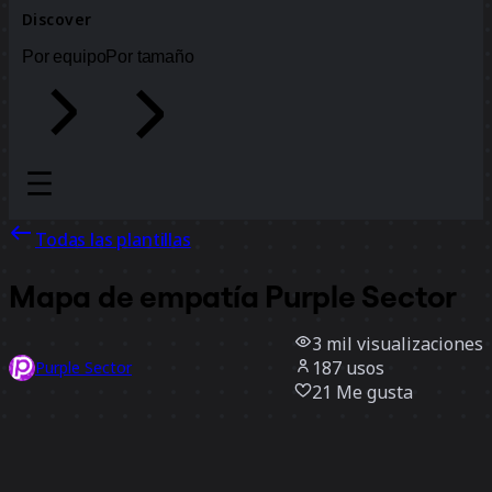
Discover
Por equipo
Por tamaño
Todas las plantillas
Mapa de empatía Purple Sector
3 mil
visualizaciones
187
usos
Purple Sector
21
Me gusta
Usar la plantilla