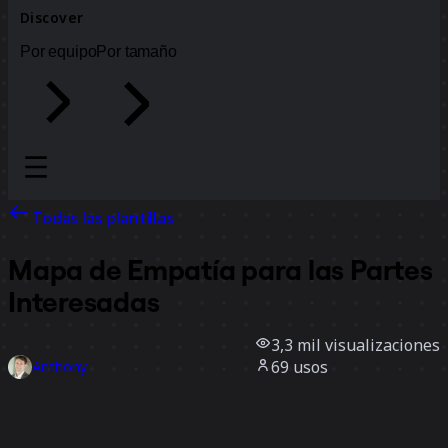
Discover
Por equipo
Por tamaño
Todas las plantillas
Mapa de Empatía para las Partes
Interesadas
3,3 mil
visualizaciones
69
usos
Anthony
11
Me gusta
Usar la plantilla