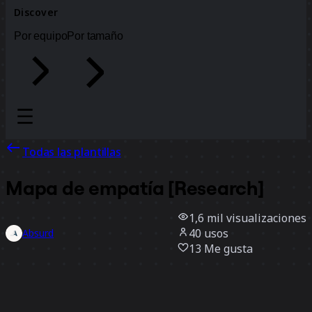
Discover
Por equipo
Por tamaño
Todas las plantillas
Mapa de empatía [Research]
1,6 mil
visualizaciones
40
usos
Absurd
13
Me gusta
Usar la plantilla