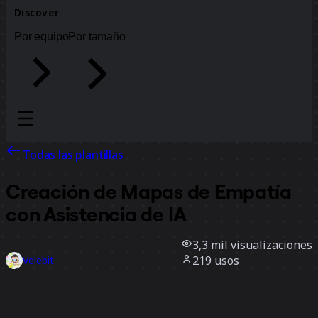
Discover
Por equipo
Por tamaño
Todas las plantillas
Creación de Mapas de Empatía
con Asistencia de IA
3,3 mil
visualizaciones
219
usos
Velebit
28
Me gusta
Usar la plantilla