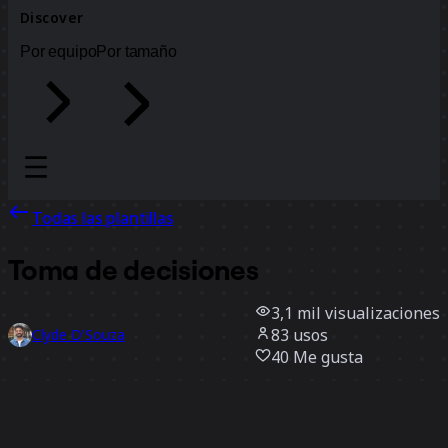
Discover
Por equipo
Por tamaño
Todas las plantillas
Toma de decisiones
3,1 mil
visualizaciones
83
usos
Clyde D'Souza
40
Me gusta
Usar la plantilla