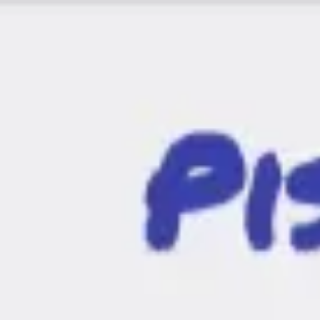
Miroverse
Plantillas
Para ti
Impulsadas por IA
Por caso de uso