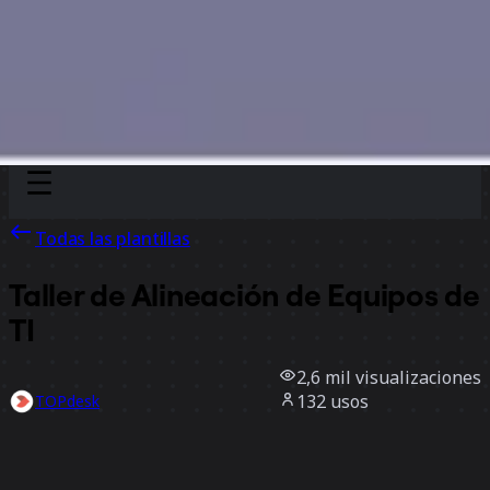
Discover
Por equipo
Por tamaño
Todas las plantillas
Taller de Alineación de Equipos de
TI
2,6 mil
visualizaciones
132
usos
TOPdesk
33
Me gusta
Usar la plantilla