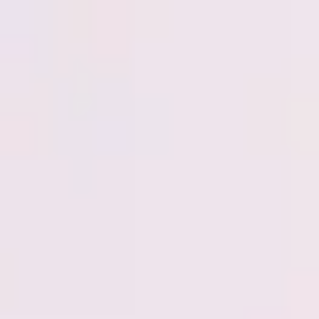
Miroverse
Plantillas
Para ti
Impulsadas por IA
Por caso de uso