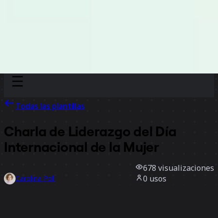
Discover
Por equipo
Por tamaño
Todas las plantillas
Charla de Liderazgo del Día
Internacional de la Mujer
678
visualizaciones
0
usos
Carolina Poll
1
Me gusta
Usar la plantilla