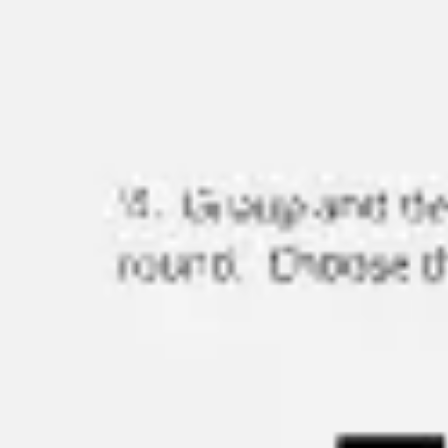
Miroverse
Plantillas
Para ti
Impulsadas por IA
Por caso de uso