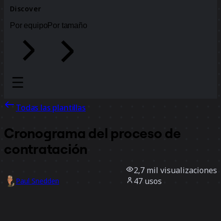
Discover
Por equipo
Por tamaño
Todas las plantillas
Cronograma del proceso de
contratación
2,7 mil
visualizaciones
47
usos
Paul Snedden
14
Me gusta
Usar la plantilla