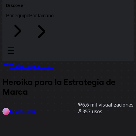
Discover
Por equipo
Por tamaño
Todas las plantillas
Heroika para la Estrategia de
Marca
6,6 mil
visualizaciones
357
usos
Landerlander
79
Me gusta
Usar la plantilla