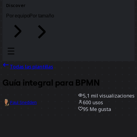
Discover
Por equipo
Por tamaño
Todas las plantillas
Guía integral para BPMN
5,1 mil
visualizaciones
600
usos
Paul Snedden
95
Me gusta
Usar la plantilla