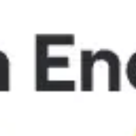
Miroverse
Plantillas
Para ti
Impulsadas por IA
Por caso de uso