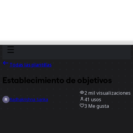
Discover
Por equipo
Por tamaño
Todas las plantillas
Establecimiento de objetivos
2 mil
visualizaciones
41
usos
Radhakrishna Sanka
3
Me gusta
Usar la plantilla