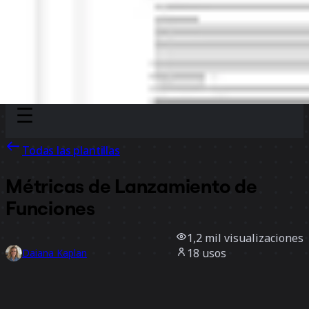
Discover
Por equipo
Por tamaño
Todas las plantillas
Métricas de Lanzamiento de
Funciones
1,2 mil
visualizaciones
18
usos
Daiana Kaplan
2
Me gusta
Usar la plantilla