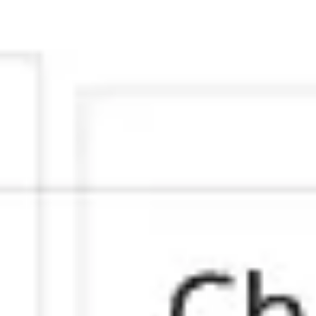
Miroverse
Plantillas
Para ti
Impulsadas por IA
Por caso de uso