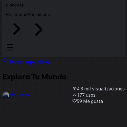
Discover
Por equipo
Por tamaño
Todas las plantillas
Explora Tu Mundo
4,3 mil
visualizaciones
177
usos
Nils Hyoma
59
Me gusta
Usar la plantilla