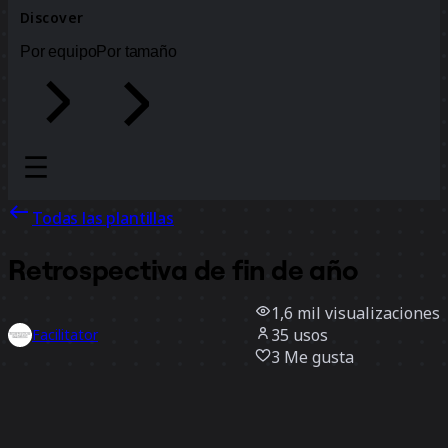
Discover
Por equipo
Por tamaño
Todas las plantillas
Retrospectiva de fin de año
1,6 mil
visualizaciones
35
usos
Facilitator
3
Me gusta
Usar la plantilla