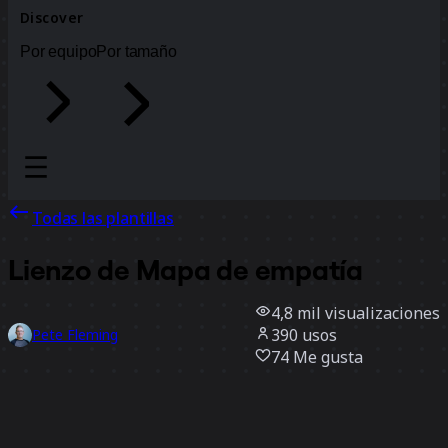
Discover
Por equipo
Por tamaño
Todas las plantillas
Lienzo de Mapa de empatía
4,8 mil
visualizaciones
390
usos
Pete Fleming
74
Me gusta
Usar la plantilla