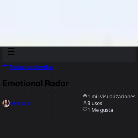
Discover
Por equipo
Por tamaño
Todas las plantillas
Emotional Radar
1 mil
visualizaciones
8
usos
Iryna (Erin)
1
Me gusta
Usar la plantilla