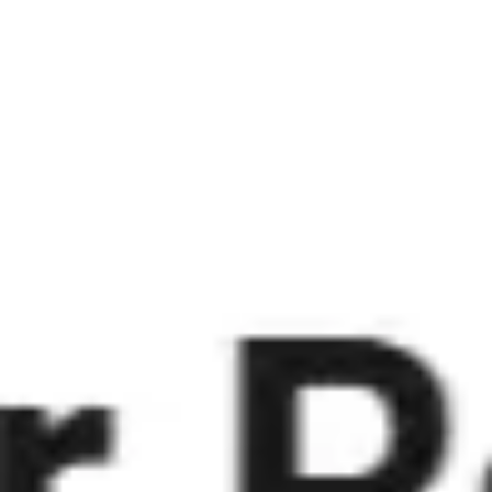
Miroverse
Plantillas
Para ti
Impulsadas por IA
Por caso de uso