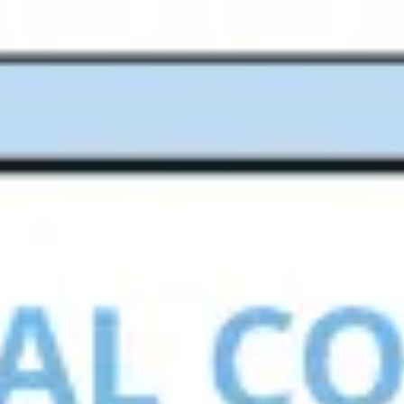
Miroverse
Plantillas
Para ti
Impulsadas por IA
Por caso de uso