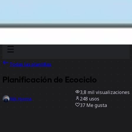
Discover
Por equipo
Por tamaño
Todas las plantillas
Planificación de Ecociclo
3,8 mil
visualizaciones
248
usos
Nils Hyoma
37
Me gusta
Usar la plantilla