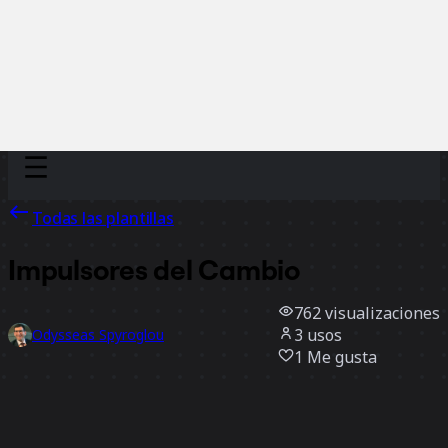
Discover
Por equipo
Por tamaño
Todas las plantillas
Impulsores del Cambio
762
visualizaciones
3
usos
Odysseas Spyroglou
1
Me gusta
Usar la plantilla