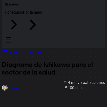
Discover
Por equipo
Por tamaño
Todas las plantillas
Diagrama de Ishikawa para el
sector de la salud
4 mil
visualizaciones
100
usos
Anthony
7
Me gusta
Usar la plantilla