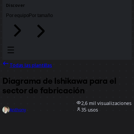
Discover
Por equipo
Por tamaño
Todas las plantillas
Diagrama de Ishikawa para el
sector de fabricación
2,6 mil
visualizaciones
35
usos
Anthony
1
Me gusta
Usar la plantilla