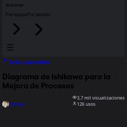
Discover
Por equipo
Por tamaño
Todas las plantillas
Diagrama de Ishikawa para la
Mejora de Procesos
3,7 mil
visualizaciones
126
usos
Anthony
19
Me gusta
Usar la plantilla